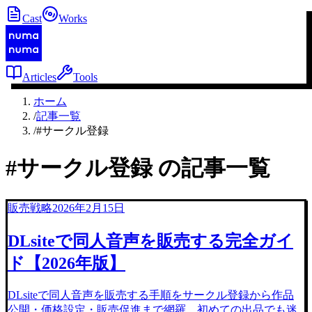
Cast
Works
Articles
Tools
ホーム
/
記事一覧
/
#サークル登録
#
サークル登録
の記事一覧
販売戦略
2026年2月15日
DLsiteで同人音声を販売する完全ガイ
ド【2026年版】
DLsiteで同人音声を販売する手順をサークル登録から作品
公開・価格設定・販売促進まで網羅。初めての出品でも迷