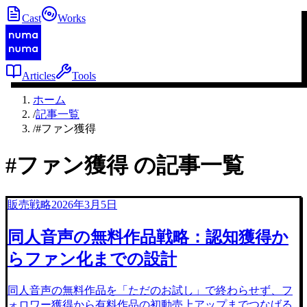
Cast
Works
Articles
Tools
ホーム
/
記事一覧
/
#ファン獲得
#
ファン獲得
の記事一覧
販売戦略
2026年3月5日
同人音声の無料作品戦略：認知獲得か
らファン化までの設計
同人音声の無料作品を「ただのお試し」で終わらせず、フ
ォロワー獲得から有料作品の初動売上アップまでつなげる