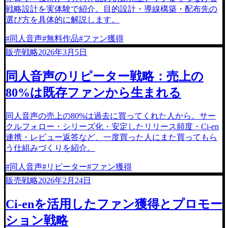
戦略設計を実体験で紹介。目的設計・導線構築・配布先の
選び方を具体的に解説します。
#
同人音声
#
無料作品
#
ファン獲得
販売戦略
2026年3月5日
同人音声のリピーター戦略：売上の
80%は既存ファンから生まれる
同人音声の売上の80%は過去に買ってくれた人から。サー
クルフォロー・シリーズ化・安定したリリース頻度・Ci-en
連携・レビュー返答など、一度買った人にまた買ってもら
う仕組みづくりを紹介。
#
同人音声
#
リピーター
#
ファン獲得
販売戦略
2026年2月24日
Ci-enを活用したファン獲得とプロモー
ション戦略