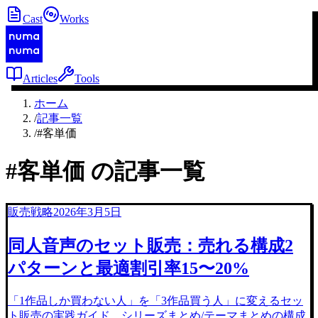
Cast
Works
Articles
Tools
ホーム
/
記事一覧
/
#客単価
#
客単価
の記事一覧
販売戦略
2026年3月5日
同人音声のセット販売：売れる構成2
パターンと最適割引率15〜20%
「1作品しか買わない人」を「3作品買う人」に変えるセッ
ト販売の実践ガイド。シリーズまとめ/テーマまとめの構成