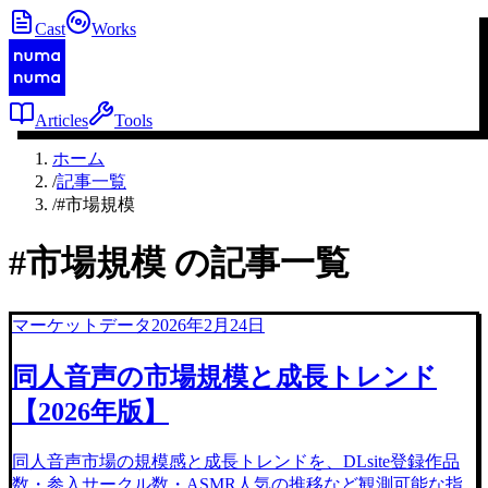
Cast
Works
Articles
Tools
ホーム
/
記事一覧
/
#市場規模
#
市場規模
の記事一覧
マーケットデータ
2026年2月24日
同人音声の市場規模と成長トレンド
【2026年版】
同人音声市場の規模感と成長トレンドを、DLsite登録作品
数・参入サークル数・ASMR人気の推移など観測可能な指