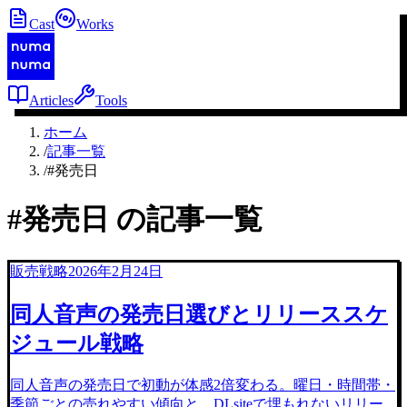
Cast
Works
Articles
Tools
ホーム
/
記事一覧
/
#発売日
#
発売日
の記事一覧
販売戦略
2026年2月24日
同人音声の発売日選びとリリーススケ
ジュール戦略
同人音声の発売日で初動が体感2倍変わる。曜日・時間帯・
季節ごとの売れやすい傾向と、DLsiteで埋もれないリリー