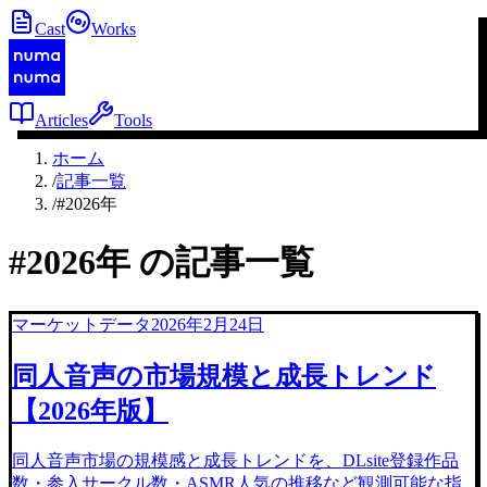
Cast
Works
Articles
Tools
ホーム
/
記事一覧
/
#2026年
#
2026年
の記事一覧
マーケットデータ
2026年2月24日
同人音声の市場規模と成長トレンド
【2026年版】
同人音声市場の規模感と成長トレンドを、DLsite登録作品
数・参入サークル数・ASMR人気の推移など観測可能な指