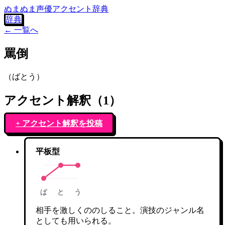
ぬまぬま声優アクセント辞典
辞典
← 一覧へ
罵倒
（
ばとう
）
アクセント解釈（
1
）
+ アクセント解釈を投稿
平板型
ば
と
う
相手を激しくののしること。演技のジャンル名
としても用いられる。