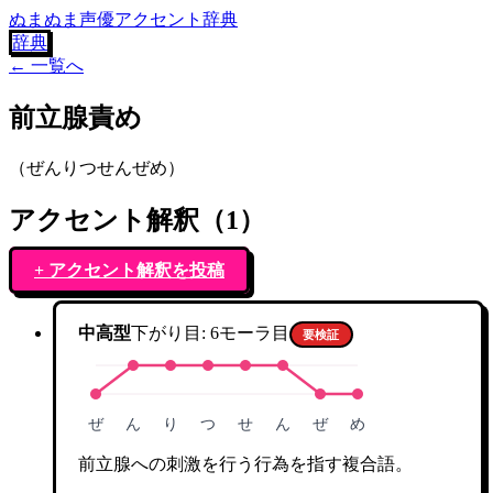
ぬまぬま声優アクセント辞典
辞典
← 一覧へ
前立腺責め
（
ぜんりつせんぜめ
）
アクセント解釈（
1
）
+ アクセント解釈を投稿
中高型
下がり目:
6
モーラ目
要検証
ぜ
ん
り
つ
せ
ん
ぜ
め
前立腺への刺激を行う行為を指す複合語。