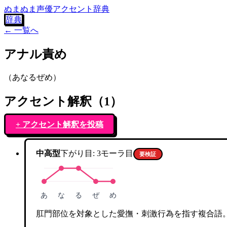
ぬまぬま声優アクセント辞典
辞典
← 一覧へ
アナル責め
（
あなるぜめ
）
アクセント解釈（
1
）
+ アクセント解釈を投稿
中高型
下がり目:
3
モーラ目
要検証
あ
な
る
ぜ
め
肛門部位を対象とした愛撫・刺激行為を指す複合語