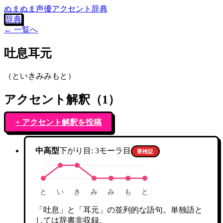
ぬまぬま声優アクセント辞典
辞典
← 一覧へ
吐息耳元
（
といきみみもと
）
アクセント解釈（
1
）
+ アクセント解釈を投稿
中高型
下がり目:
3
モーラ目
要検証
と
い
き
み
み
も
と
「吐息」と「耳元」の並列的な語句。単独語と
しては辞書非収録。