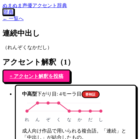
ぬまぬま声優アクセント辞典
辞典
← 一覧へ
連続中出し
（
れんぞくなかだし
）
アクセント解釈（
1
）
+ アクセント解釈を投稿
中高型
下がり目:
4
モーラ目
要検証
れ
ん
ぞ
く
な
か
だ
し
成人向け作品で用いられる複合語。「連続」と
「中出し」が結合したもの。