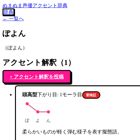
ぬまぬま声優アクセント辞典
辞典
← 一覧へ
ぽよん
（
ぽよん
）
アクセント解釈（
1
）
+ アクセント解釈を投稿
頭高型
下がり目:
1
モーラ目
要検証
ぽ
よ
ん
柔らかいものが軽く弾む様子を表す擬態語。