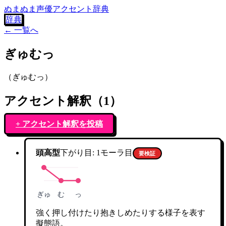
ぬまぬま声優アクセント辞典
辞典
← 一覧へ
ぎゅむっ
（
ぎゅむっ
）
アクセント解釈（
1
）
+ アクセント解釈を投稿
頭高型
下がり目:
1
モーラ目
要検証
ぎゅ
む
っ
強く押し付けたり抱きしめたりする様子を表す
擬態語。