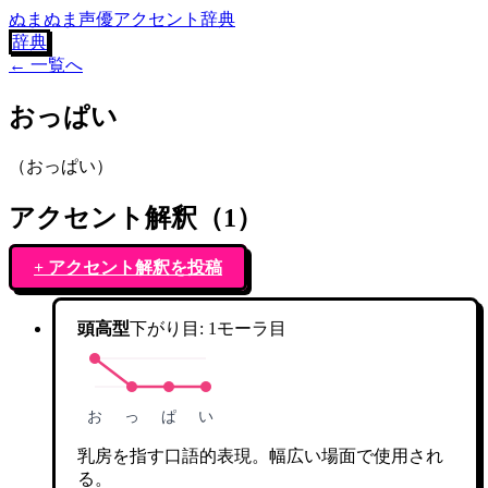
ぬまぬま声優アクセント辞典
辞典
← 一覧へ
おっぱい
（
おっぱい
）
アクセント解釈（
1
）
+ アクセント解釈を投稿
頭高型
下がり目:
1
モーラ目
お
っ
ぱ
い
乳房を指す口語的表現。幅広い場面で使用され
る。