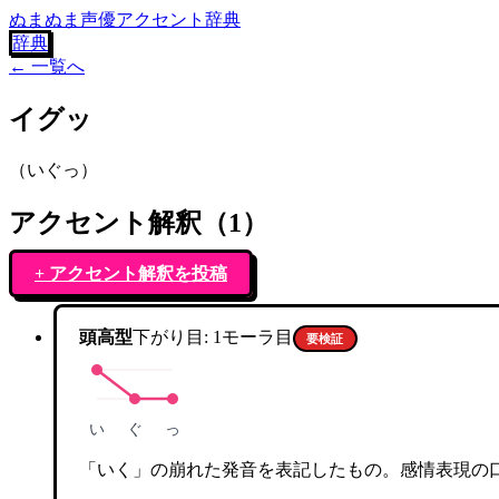
ぬまぬま声優アクセント辞典
辞典
← 一覧へ
イグッ
（
いぐっ
）
アクセント解釈（
1
）
+ アクセント解釈を投稿
頭高型
下がり目:
1
モーラ目
要検証
い
ぐ
っ
「いく」の崩れた発音を表記したもの。感情表現の