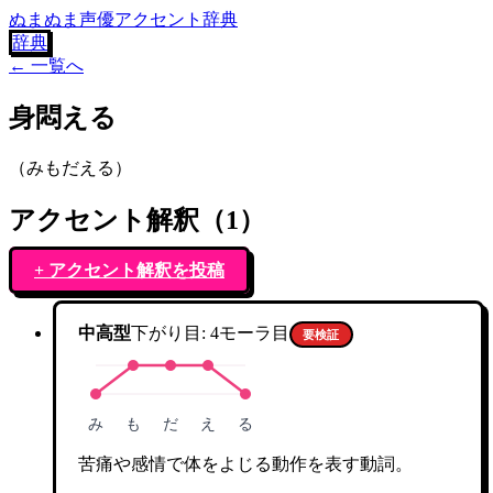
ぬまぬま声優アクセント辞典
辞典
← 一覧へ
身悶える
（
みもだえる
）
アクセント解釈（
1
）
+ アクセント解釈を投稿
中高型
下がり目:
4
モーラ目
要検証
み
も
だ
え
る
苦痛や感情で体をよじる動作を表す動詞。