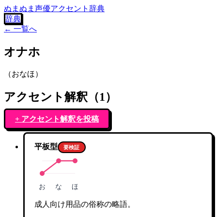
ぬまぬま声優アクセント辞典
辞典
← 一覧へ
オナホ
（
おなほ
）
アクセント解釈（
1
）
+ アクセント解釈を投稿
平板型
要検証
お
な
ほ
成人向け用品の俗称の略語。