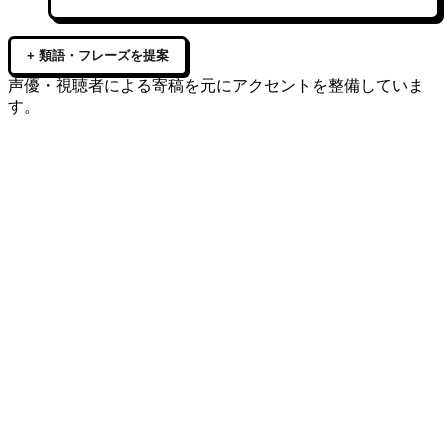
+ 類語・フレーズを提案
声優・視聴者による寄稿を元にアクセントを整備していま
す。