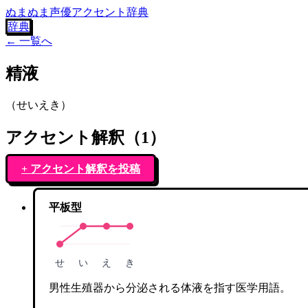
ぬまぬま声優アクセント辞典
辞典
← 一覧へ
精液
（
せいえき
）
アクセント解釈（
1
）
+ アクセント解釈を投稿
平板型
せ
い
え
き
男性生殖器から分泌される体液を指す医学用語。