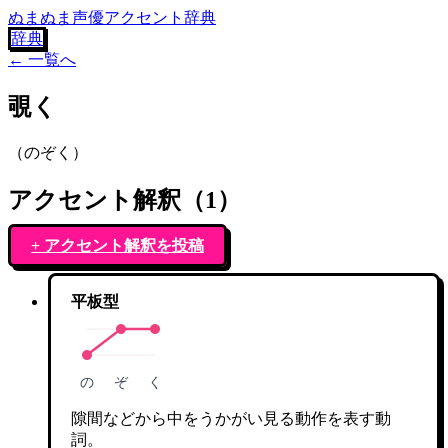
ぬまぬま声優アクセント辞典
辞典
← 一覧へ
覗く
（
のぞく
）
アクセント解釈（
1
）
+ アクセント解釈を投稿
平板型
の
ぞ
く
隙間などから中をうかがい見る動作を表す動
詞。