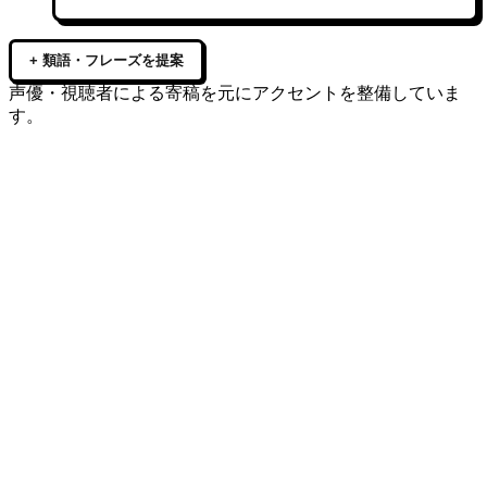
+ 類語・フレーズを提案
声優・視聴者による寄稿を元にアクセントを整備していま
す。