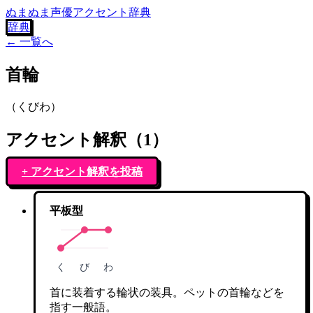
ぬまぬま声優アクセント辞典
辞典
← 一覧へ
首輪
（
くびわ
）
アクセント解釈（
1
）
+ アクセント解釈を投稿
平板型
く
び
わ
首に装着する輪状の装具。ペットの首輪などを
指す一般語。