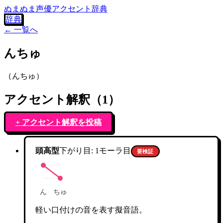
ぬまぬま声優アクセント辞典
辞典
← 一覧へ
んちゅ
（
んちゅ
）
アクセント解釈（
1
）
+ アクセント解釈を投稿
頭高型
下がり目:
1
モーラ目
要検証
ん
ちゅ
軽い口付けの音を表す擬音語。