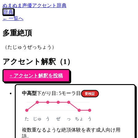
ぬまぬま声優アクセント辞典
辞典
← 一覧へ
多重絶頂
（
たじゅうぜっちょう
）
アクセント解釈（
1
）
+ アクセント解釈を投稿
中高型
下がり目:
5
モーラ目
要検証
た
じゅ
う
ぜ
っ
ちょ
う
複数重なるような絶頂体験を表す成人向け用
語。