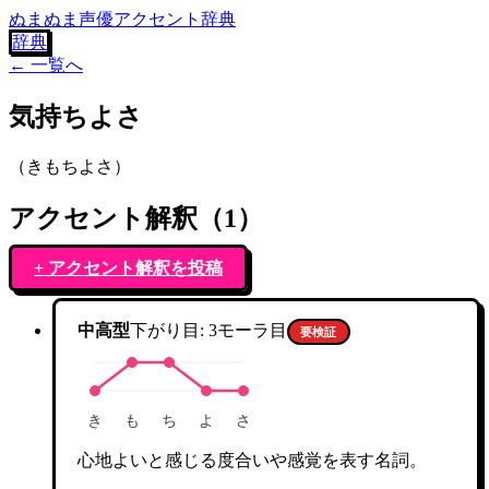
ぬまぬま声優アクセント辞典
辞典
← 一覧へ
気持ちよさ
（
きもちよさ
）
アクセント解釈（
1
）
+ アクセント解釈を投稿
中高型
下がり目:
3
モーラ目
要検証
き
も
ち
よ
さ
心地よいと感じる度合いや感覚を表す名詞。