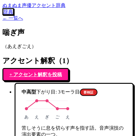
ぬまぬま声優アクセント辞典
辞典
← 一覧へ
喘ぎ声
（
あえぎごえ
）
アクセント解釈（
1
）
+ アクセント解釈を投稿
中高型
下がり目:
3
モーラ目
要検証
あ
え
ぎ
ご
え
苦しそうに息を切らす声を指す語。音声演技の
演出要素の一つ。