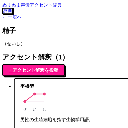
ぬまぬま声優アクセント辞典
辞典
← 一覧へ
精子
（
せいし
）
アクセント解釈（
1
）
+ アクセント解釈を投稿
平板型
せ
い
し
男性の生殖細胞を指す生物学用語。