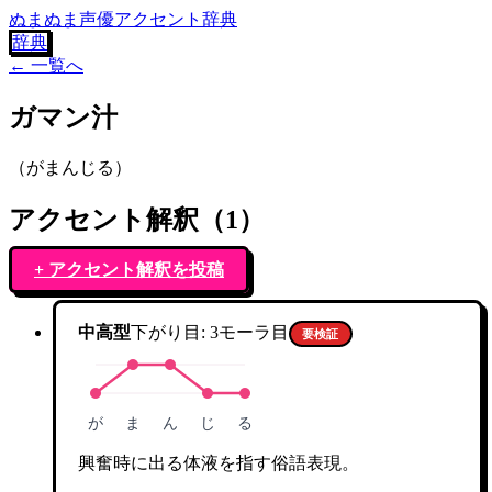
ぬまぬま声優アクセント辞典
辞典
← 一覧へ
ガマン汁
（
がまんじる
）
アクセント解釈（
1
）
+ アクセント解釈を投稿
中高型
下がり目:
3
モーラ目
要検証
が
ま
ん
じ
る
興奮時に出る体液を指す俗語表現。