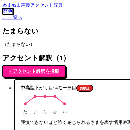
ぬまぬま声優アクセント辞典
辞典
← 一覧へ
たまらない
（
たまらない
）
アクセント解釈（
1
）
+ アクセント解釈を投稿
中高型
下がり目:
4
モーラ目
要検証
た
ま
ら
な
い
我慢できないほど強く感じられるさまを表す慣用表