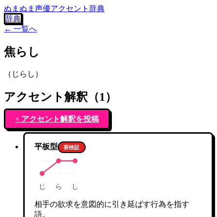
ぬまぬま声優アクセント辞典
辞典
← 一覧へ
焦らし
（
じらし
）
アクセント解釈（
1
）
+ アクセント解釈を投稿
平板型
要検証
じ
ら
し
相手の欲求を意図的に引き延ばす行為を指す
語。