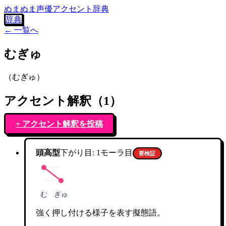
ぬまぬま声優アクセント辞典
辞典
← 一覧へ
むぎゅ
（
むぎゅ
）
アクセント解釈（
1
）
+ アクセント解釈を投稿
頭高型
下がり目:
1
モーラ目
要検証
む
ぎゅ
強く押し付ける様子を表す擬態語。