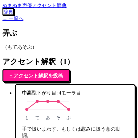
ぬまぬま声優アクセント辞典
辞典
← 一覧へ
弄ぶ
（
もてあそぶ
）
アクセント解釈（
1
）
+ アクセント解釈を投稿
中高型
下がり目:
4
モーラ目
も
て
あ
そ
ぶ
手で扱いまわす、もしくは慰みに扱う意の動
詞。