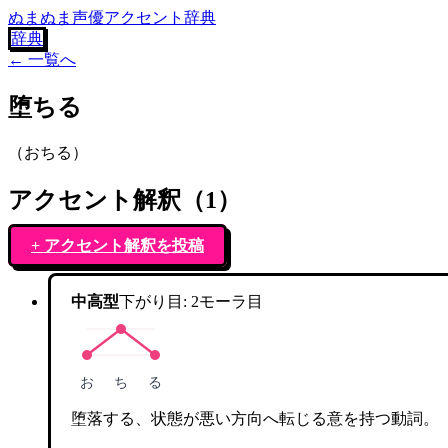
ぬまぬま声優アクセント辞典
辞典
← 一覧へ
堕ちる
（
おちる
）
アクセント解釈（
1
）
+ アクセント解釈を投稿
中高型
下がり目:
2
モーラ目
お
ち
る
堕落する、状態が悪い方向へ転じる意を持つ動詞。