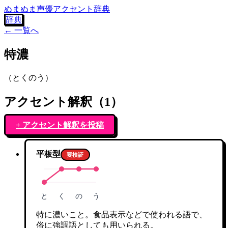
ぬまぬま声優アクセント辞典
辞典
← 一覧へ
特濃
（
とくのう
）
アクセント解釈（
1
）
+ アクセント解釈を投稿
平板型
要検証
と
く
の
う
特に濃いこと。食品表示などで使われる語で、
俗に強調語としても用いられる。