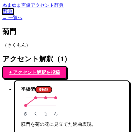
ぬまぬま声優アクセント辞典
辞典
← 一覧へ
菊門
（
きくもん
）
アクセント解釈（
1
）
+ アクセント解釈を投稿
平板型
要検証
き
く
も
ん
肛門を菊の花に見立てた婉曲表現。