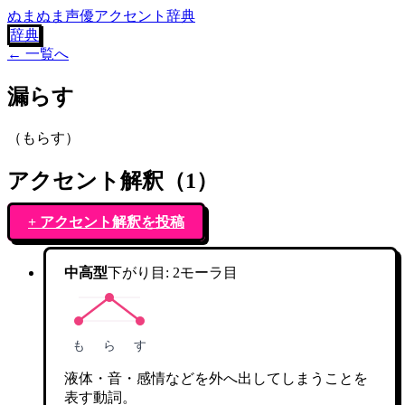
ぬまぬま声優アクセント辞典
辞典
← 一覧へ
漏らす
（
もらす
）
アクセント解釈（
1
）
+ アクセント解釈を投稿
中高型
下がり目:
2
モーラ目
も
ら
す
液体・音・感情などを外へ出してしまうことを
表す動詞。