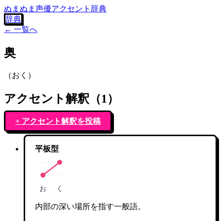
ぬまぬま声優アクセント辞典
辞典
← 一覧へ
奥
（
おく
）
アクセント解釈（
1
）
+ アクセント解釈を投稿
平板型
お
く
内部の深い場所を指す一般語。