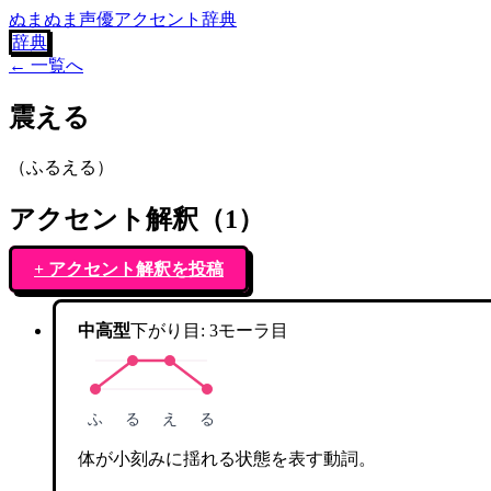
ぬまぬま声優アクセント辞典
辞典
← 一覧へ
震える
（
ふるえる
）
アクセント解釈（
1
）
+ アクセント解釈を投稿
中高型
下がり目:
3
モーラ目
ふ
る
え
る
体が小刻みに揺れる状態を表す動詞。