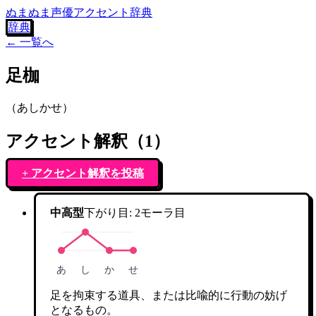
ぬまぬま声優アクセント辞典
辞典
← 一覧へ
足枷
（
あしかせ
）
アクセント解釈（
1
）
+ アクセント解釈を投稿
中高型
下がり目:
2
モーラ目
あ
し
か
せ
足を拘束する道具、または比喩的に行動の妨げ
となるもの。