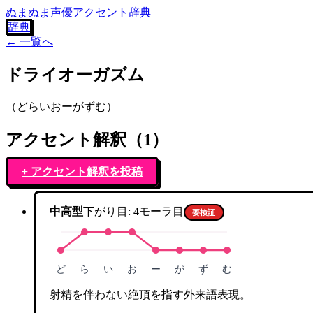
ぬまぬま声優アクセント辞典
辞典
← 一覧へ
ドライオーガズム
（
どらいおーがずむ
）
アクセント解釈（
1
）
+ アクセント解釈を投稿
中高型
下がり目:
4
モーラ目
要検証
ど
ら
い
お
ー
が
ず
む
射精を伴わない絶頂を指す外来語表現。