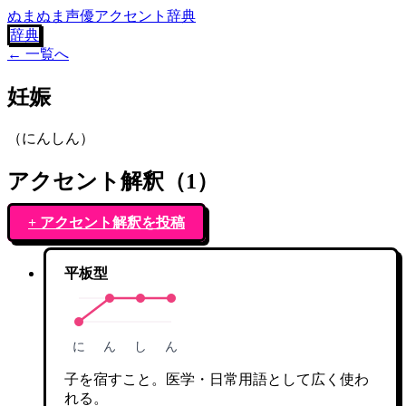
ぬまぬま声優アクセント辞典
辞典
← 一覧へ
妊娠
（
にんしん
）
アクセント解釈（
1
）
+ アクセント解釈を投稿
平板型
に
ん
し
ん
子を宿すこと。医学・日常用語として広く使わ
れる。