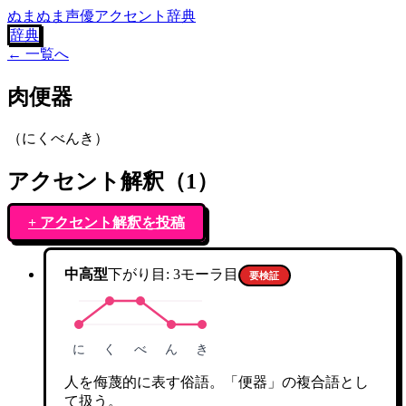
ぬまぬま声優アクセント辞典
辞典
← 一覧へ
肉便器
（
にくべんき
）
アクセント解釈（
1
）
+ アクセント解釈を投稿
中高型
下がり目:
3
モーラ目
要検証
に
く
べ
ん
き
人を侮蔑的に表す俗語。「便器」の複合語とし
て扱う。