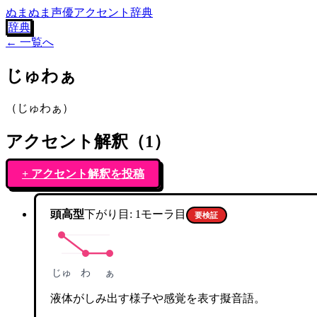
ぬまぬま声優アクセント辞典
辞典
← 一覧へ
じゅわぁ
（
じゅわぁ
）
アクセント解釈（
1
）
+ アクセント解釈を投稿
頭高型
下がり目:
1
モーラ目
要検証
じゅ
わ
ぁ
液体がしみ出す様子や感覚を表す擬音語。