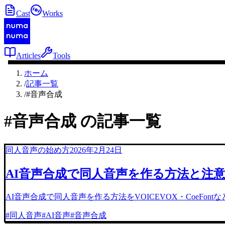
Cast
Works
Articles
Tools
ホーム
/
記事一覧
/
#音声合成
#
音声合成
の記事一覧
同人音声の始め方
2026年2月24日
AI音声合成で同人音声を作る方法と注
AI音声合成で同人音声を作る方法をVOICEVOX・Coe
#
同人音声
#
AI音声
#
音声合成