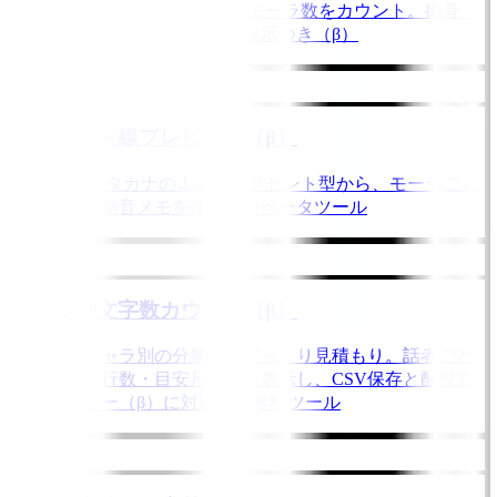
ひらがな/カタカナの読みからモーラ数をカウント。拗音・
長音・促音を考慮した区切り表示つき（β）
アクセント線プレビュー（β）
ひらがな/カタカナのよみとアクセント型から、モーラごと
の高低線と発音メモを作る無料ベータツール
キャラ別文字数カウント（β）
台本の「キャラ別の分量」をざっくり見積もり。話者ごと
の文字数・行数・目安尺を一覧表示し、CSV保存と配役共
有メモコピー（β）に対応した無料ツール