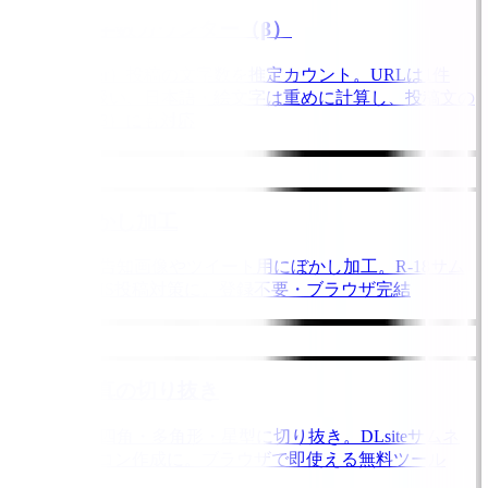
X投稿 文字数カウンター（β）
X（旧Twitter）投稿の文字数を推定カウント。URLは1件
=23として扱い、日本語・絵文字は重めに計算し、投稿文の
TXT保存（β）にも対応
画像のぼかし加工
同人音声の告知画像やツイート用にぼかし加工。R-18サム
ネイルのSNS投稿対策に。登録不要・ブラウザ完結
画像・写真の切り抜き
画像を丸・四角・多角形・星型に切り抜き。DLsiteサムネ
やSNSアイコン作成に。ブラウザで即使える無料ツール