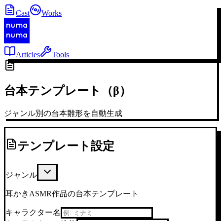
Cast
Works
Articles
Tools
台本テンプレート（β）
ジャンル別の台本雛形を自動生成
テンプレート設定
ジャンル
耳かきASMR作品の台本テンプレート
キャラクター名