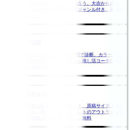
今日の創作・作業運勢をおみくじで占う。大吉から凶ま
で、作業のお告げと相性の良い作業ジャンル付き。毎日引
ける無料おみくじ
推しカラー診断
あなたと推しのイメージカラーを8問で診断。カラーコード
付きで判定するのでグッズ・ネイル・推し活コーデの色選
びに使える。無料・登録不要
同人誌入稿チェックリスト
同人誌の印刷所入稿前チェックリスト。原稿サイズ・塗り
足し・ノンブル・表紙データ・フォントのアウトライン化
など入稿ミスを防ぐ確認項目を網羅。無料