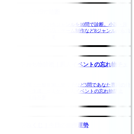
創作ジャンル相性診断
あなたに向いている創作ジャンルを10問で診断。小説・漫
画・イラスト・音声作品・ゲーム制作など8ジャンルから適
性判定。無料・登録不要
イベント持ち物診断｜同人イベントの忘れ物チェ
ック
サークル参加・一般参加・売り子など5問であなた専用の持
ち物リストを生成。コミケ・同人イベントの忘れ物防止
に。無料・登録不要
作業運おみくじ｜今日の創作運勢