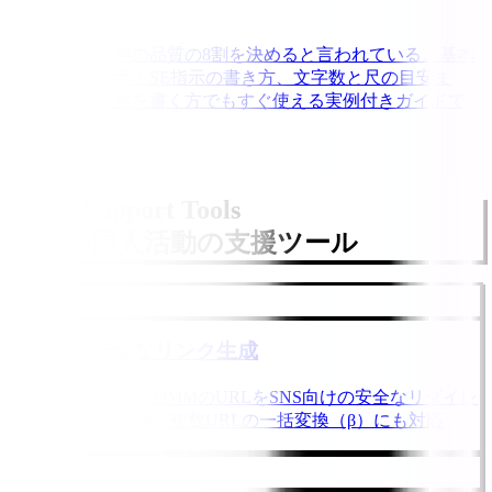
示の基本
台本が同人音声の品質の8割を決めると言われている。基本
構成・演技指示・SE指示の書き方、文字数と尺の目安ま
で、初めて台本を書く方でもすぐ使える実例付きガイドで
す。
Other Support Tools
ほかの同人活動の支援ツール
DLsiteの安全なリンク生成
DLsite・FANZA・DMMのURLをSNS向けの安全なリダイレ
クトリンクへ変換。複数URLの一括変換（β）にも対応