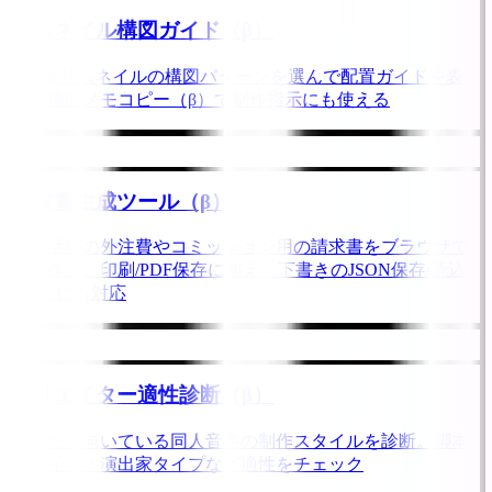
サムネイル構図ガイド（β）
DLsiteサムネイルの構図パターンを選んで配置ガイドを表
示。構図メモコピー（β）で制作指示にも使える
請求書生成ツール（β）
同人活動の外注費やコミッション用の請求書をブラウザで
簡単作成。印刷/PDF保存に加え、下書きのJSON保存/読込
（β）にも対応
クリエイター適性診断（β）
あなたに向いている同人音声の制作スタイルを診断。脚本
家タイプ・演出家タイプなど適性をチェック