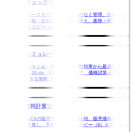
同人音声チェックリスト
同人音声リリースまでのタスクを漏れなく管理。台本・収
録・編集・入稿・告知の進捗確認に加え、進捗・残りタス
クの共有メモコピー（β）にも対応
販売価格シミュレーター
同人音声のジャンル・再生時間・手数料率から最適な販売
価格を算出。DLsite・FANZA両対応で、価格試算メモコピ
ー（β）もできる無料ツール
DLsite手数料計算ツール
DLsite・FANZAの販売手数料を一括比較。販売価格から手
取り額を即計算し、手取り比較メモコピー（β）もできる無
料ツール