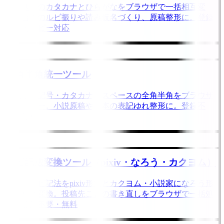
テキストのカタカナとひらがなをブラウザで一括相互変
換。台本のルビ振りや読み仮名づくり、原稿整形に。登録
不要・コピー対応
全角半角統一ツール
英数字・記号・カタカナ・スペースの全角半角をブラウザ
で一括統一。小説原稿や台本の表記ゆれ整形に。登録不
要・無料
ルビ記法変換ツール（pixiv・なろう・カクヨム）
小説のルビ記法をpixiv形式とカクヨム・小説家になろう形
式で相互変換。投稿先ごとの書き直しをブラウザで一括処
理。登録不要・無料