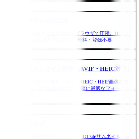
画像・写真データの圧縮
PNG・JPEG・WebP・GIF画像をブラウザで圧縮。DLsite入
稿やSNS投稿の容量制限対策に。無料・登録不要
画像形式のオンライン変換（AVIF・HEIC対応）
PNG・JPEG・WebP・GIF・AVIF・HEIC・HEIF画像をブラ
ウザで即変換。DLsite入稿やSNS投稿に最適なフォーマット
へ無料で変換
画像のリサイズ
画像の縦横比を維持してリサイズ。DLsiteサムネイル規定