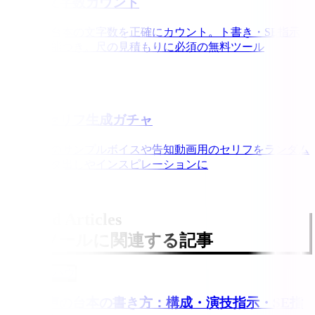
台本の文字数カウント
同人音声台本の文字数を正確にカウント。ト書き・SE指示
の除外機能つき。尺の見積もりに必須の無料ツール
台本・セリフ生成ガチャ
同人音声のサンプルボイスや告知動画用のセリフをランダム
生成。ネタ出しやインスピレーションに
Related Articles
このツールに関連する記事
制作ノウハウ
同人音声の台本の書き方：構成・演技指示・SE指