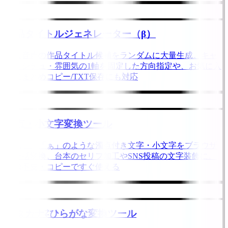
作品タイトルジェネレーター（β）
同人音声の作品タイトル候補をランダムに大量生成。キャ
ラ・シチュ・雰囲気の1軸を固定した方向指定や、お気に入
りのまとめコピー/TXT保存にも対応
濁点・小文字変換ツール
「あ゙」「ぁ」のような濁点付き文字・小文字をブラウザ
で一括変換。台本のセリフ加工やSNS投稿の文字装飾に。
登録不要・コピーですぐ使える
カタカナ⇄ひらがな変換ツール