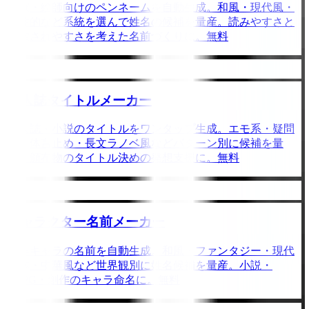
作家・絵師向けのペンネームを自動生成。和風・現代風・
中性的など系統を選んで姓名の候補を量産。読みやすさと
検索されやすさを考えた名前づくりに。無料
同人誌タイトルメーカー
同人誌・小説のタイトルをワンタップ生成。エモ系・疑問
形・体言止め・長文ラノベ風などパターン別に候補を量
産。頒布物のタイトル決めの発想支援に。無料
キャラクター名前メーカー
創作キャラの名前を自動生成。和風・ファンタジー・現代
日本・中華風など世界観別に姓名候補を量産。小説・
TRPG・創作のキャラ命名に。無料