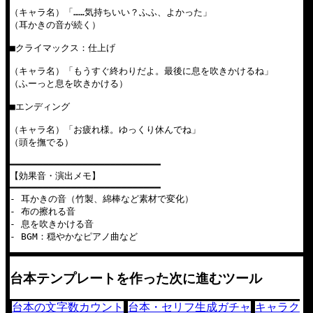
（キャラ名）「……気持ちいい？ふふ、よかった」

（耳かきの音が続く）

■クライマックス：仕上げ

（キャラ名）「もうすぐ終わりだよ。最後に息を吹きかけるね」

（ふーっと息を吹きかける）

■エンディング

（キャラ名）「お疲れ様。ゆっくり休んでね」

（頭を撫でる）

━━━━━━━━━━━━━━━━━━━━━━━━━━━

【効果音・演出メモ】

━━━━━━━━━━━━━━━━━━━━━━━━━━━

- 耳かきの音（竹製、綿棒など素材で変化）

- 布の擦れる音

- 息を吹きかける音

- BGM：穏やかなピアノ曲など
台本テンプレートを作った次に進むツール
台本の文字数カウント
台本・セリフ生成ガチャ
キャラク