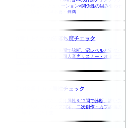
抽選。キャラ属性×シチュエーション×関係性の組み合わせ
で企画出しを加速。登録不要・無料
沼度診断｜あなたの沼落ち度チェック
推し・趣味への沼落ち度を10問で診断。沼レベルと沼タイ
プを判定してシェアできる。同人音声リスナー・オタク向
けの無料診断
攻め受け診断｜カプ属性チェック
創作キャラや自分の攻め・受け属性を12問で診断。誘い受
け・ヘタレ攻めなど16タイプ判定。二次創作・カプ談義の
お供に。無料・登録不要