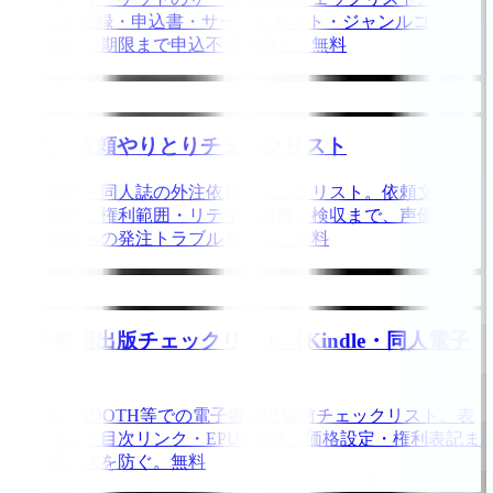
Circle.ms登録・申込書・サークルカット・ジャンルコー
ド・支払い期限まで申込不備を防ぐ。無料
外注・依頼やりとりチェックリスト
同人音声・同人誌の外注依頼チェックリスト。依頼文・納
期・報酬・権利範囲・リテイク回数・検収まで、声優・絵
師・編集への発注トラブルを防ぐ。無料
電子書籍出版チェックリスト【Kindle・同人電子
版】
Kindle・BOOTH等での電子書籍出版前チェックリスト。表
紙サイズ・目次リンク・EPUB検証・価格設定・権利表記ま
で公開ミスを防ぐ。無料