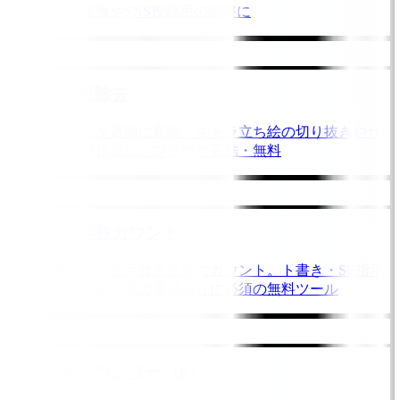
サイズへの変換やSNS投稿用の調整に
画像の背景除去
画像の白背景を透明に変換。キャラ立ち絵の切り抜きやサ
ムネイル素材作成に。ブラウザ完結・無料
台本の文字数カウント
同人音声台本の文字数を正確にカウント。ト書き・SE指示
の除外機能つき。尺の見積もりに必須の無料ツール
モーラ数カウンター（β）